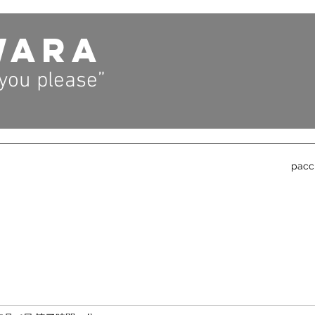
WARA
 you please”
pacc