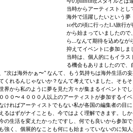
今のpaintingスタイルと
当時からアーティストとし
海外で活躍したいという夢
10代の頃に行ったLA旅行
から始まっていましたので
ら…なんて期待を込めなが
抑えてイベントに参加しま
当時は、個人的にもイラス
る機会もありましたので、
、“次は海外かぁ〜” なんて、もう気持ちは海外生活の
てくれるんじゃないか？なんて考えていました。そもそ
世界から私のように夢を見た方々が集まるイベントでし
０００〜４０００人以上のアーティストが参加するイベ
なければアーティストでもない私が各国の編集者の目に
えるはずがナイことも、今ではよく理解できます。しか
今の生活を変えたかったですし、何でも良いから参加で
も強く、個展的なことも何にも始まっていないのに知人