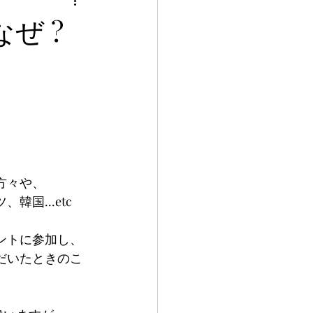
 なぜ ?
方々や、
国...etc
ントに参加し、
だいたときのこ