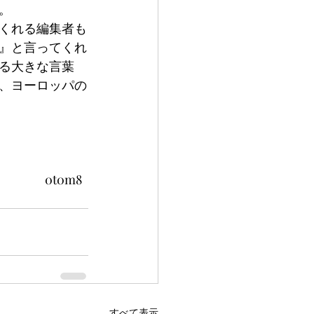
。
くれる編集者も
』と言ってくれ
る大きな言葉
、ヨーロッパの
   0t0m8
すべて表示