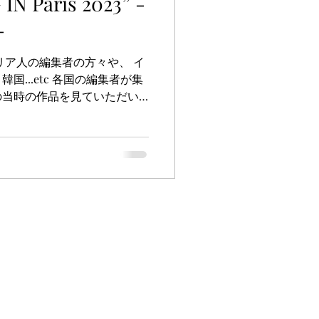
N Paris 2023” -
-
リア人の編集者の方々や、 イ
...etc 各国の編集者が集
の当時の作品を見ていただい
。 今のpaintingスタイ
アーティストとして、...