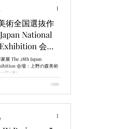
分
の美術全国選抜作
apan National
Exhibition 会
館 本館1F 本館
Japan
n 会場：上野の森美術
23日 (木)
分