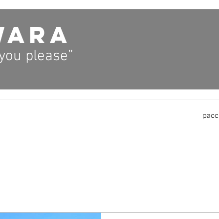
WARA
 you please”
pacc