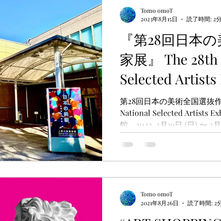
Tomo omoT
2023年8月15日
読了時間: 2
『第28回日本
家展』 The 28th J
Selected Artists 
場：上野の森美術
第28回日本の美術全国選抜作家展 The 28th 
National Selected Artists Exhibitio
2F
館 2023, 2月19日 (日) 〜 2月
Tomo omoT
2021年8月26日
読了時間: 2