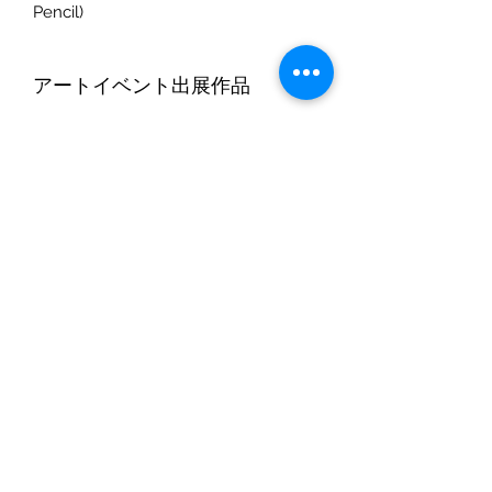
Pencil)
アートイベント出展作品
イタリア・フィレンツェで開催された
返品・返金ポリシー
アートイベントに出展された作品。
配送情報
- TOMO OGIWARA -
pacchi.info@gmail.com