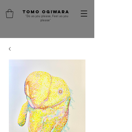
TOMO OGIWARA
“Do as you please, Feel as you
​
please”